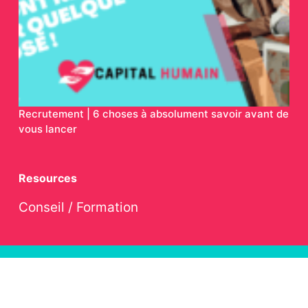
Recrutement | 6 choses à absolument savoir avant de
vous lancer
Resources
Conseil / Formation
© 2023 capital-humain, All Rights Reserved.
Nous utilisons des cookies pour vous garantir la