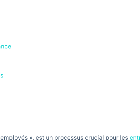
ance
es
 employés », est un processus crucial pour les
ent